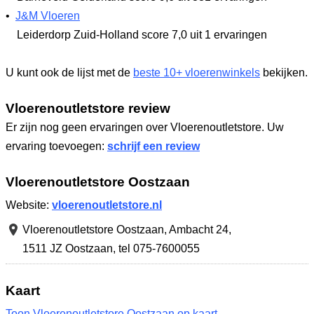
•
J&M Vloeren
Leiderdorp Zuid-Holland
score 7,0
uit 1 ervaringen
U kunt ook de lijst met de
beste 10+ vloerenwinkels
bekijken.
Vloerenoutletstore review
Er zijn nog geen ervaringen over Vloerenoutletstore. Uw
ervaring toevoegen:
schrijf een review
Vloerenoutletstore Oostzaan
Website:
vloerenoutletstore.nl
Vloerenoutletstore Oostzaan,
Ambacht 24
,
1511 JZ Oostzaan
,
tel 075-7600055
Kaart
Toon Vloerenoutletstore Oostzaan op kaart