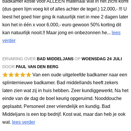
badkamer koste voor ALLEEN materiaal wat in het zicht komt
(dus geen lijm voeg kit of alles achter de tegel.) 12.000,- !!! U
leest het goed hier ging ik natuurlijk niet in mee 2 dagen later
kon het in één x voor 6.000,- euro gewoon 50% korting dit
kan natuurlijk nooit.!! Maar jong en onbezonnen he...
lees
verder
ERVARING OVER
BAD MIDDELJANS
OP
WOENSDAG 24 JULI
DOOR
PAUL VAN DEN BERG
Van een oude uitgeleefde badkamer naar een
splinternieuwe badkamer. Bad middellands heeft zekers
laten zien wat zij in huis hebben. Zeer kundiggewerkt. Na het
einde van de dag de boel keurig opgeruimd. Nooddouche
geplaatst. Personeel zeer vriendelijk en kundig. Bad
Middeljans is een top bedrijf. Kost wat, maar dan heb je ook
wat.
lees verder