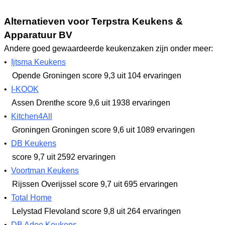
Alternatieven voor Terpstra Keukens &
Apparatuur BV
Andere goed gewaardeerde keukenzaken zijn onder meer:
•
Ijtsma Keukens
Opende Groningen
score 9,3
uit 104 ervaringen
•
I-KOOK
Assen Drenthe
score 9,6
uit 1938 ervaringen
•
Kitchen4All
Groningen Groningen
score 9,6
uit 1089 ervaringen
•
DB Keukens
score 9,7
uit 2592 ervaringen
•
Voortman Keukens
Rijssen Overijssel
score 9,7
uit 695 ervaringen
•
Total Home
Lelystad Flevoland
score 9,8
uit 264 ervaringen
•
DB Adee Keukens