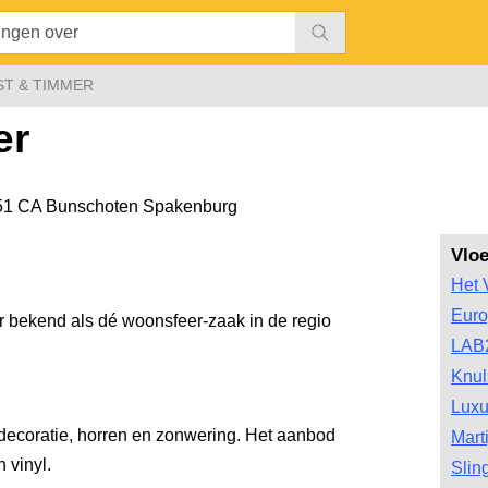
ST & TIMMER
er
51 CA Bunschoten Spakenburg
Vlo
Het 
Euro
ar bekend als dé woonsfeer-zaak in de regio
LAB
Knul
Luxu
mdecoratie, horren en zonwering. Het aanbod
Mart
 vinyl.
Slin