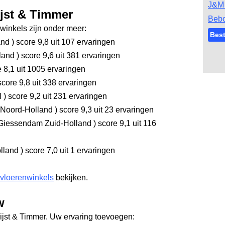
J&M 
ijst & Timmer
Bebo
inkels zijn onder meer:
Best
and
)
score 9,8
uit 107 ervaringen
rland
)
score 9,6
uit 381 ervaringen
 8,1
uit 1005 ervaringen
core 9,8
uit 338 ervaringen
l
)
score 9,2
uit 231 ervaringen
Noord-Holland
)
score 9,3
uit 23 ervaringen
Giessendam Zuid-Holland
)
score 9,1
uit 116
olland
)
score 7,0
uit 1 ervaringen
 vloerenwinkels
bekijken.
w
ijst & Timmer. Uw ervaring toevoegen: