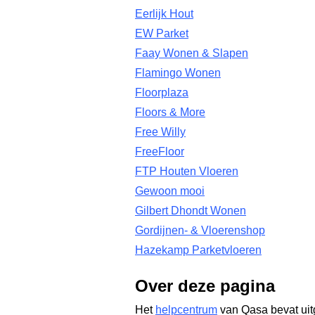
Eerlijk Hout
EW Parket
Faay Wonen & Slapen
Flamingo Wonen
Floorplaza
Floors & More
Free Willy
FreeFloor
FTP Houten Vloeren
Gewoon mooi
Gilbert Dhondt Wonen
Gordijnen- & Vloerenshop
Hazekamp Parketvloeren
Over deze pagina
Het
helpcentrum
van Qasa bevat uit