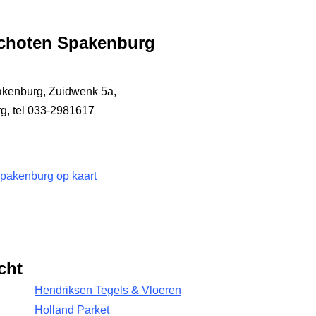
schoten Spakenburg
akenburg,
Zuidwenk 5a
,
rg
,
tel 033-2981617
pakenburg op kaart
cht
Hendriksen Tegels & Vloeren
Holland Parket