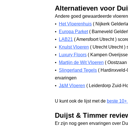
Alternatieven voor Du
Andere goed gewaardeerde vloerenw
•
Het Vloerenhuis
(
Nijkerk Gelderl
•
Europa Parket
(
Barneveld Gelde
•
LAB21
(
Amersfoort Utrecht
)
score
•
Knulst Vloeren
(
Utrecht Utrecht
)
s
•
Luxury Floors
(
Kampen Overijsse
•
Martijn de Wit Vloeren
(
Oostzaan 
•
Slingerland Tegels
(
Hardinxveld-
ervaringen
•
J&M Vloeren
(
Leiderdorp Zuid-H
U kunt ook de lijst met de
beste 10+
Duijst & Timmer revie
Er zijn nog geen ervaringen over Du