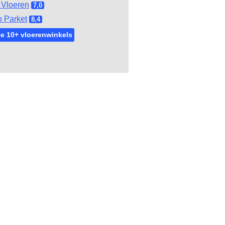
Vloeren
7,0
 Parket
8,4
e 10+ vloerenwinkels