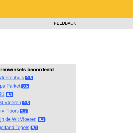
FEEDBACK
erenwinkels beoordeeld
Vloerenhuis
9,8
pa Parket
9,6
21
8,1
st Vloeren
9,8
ry Floors
9,2
ijn de Wit Vloeren
9,3
gerland Tegels
9,1