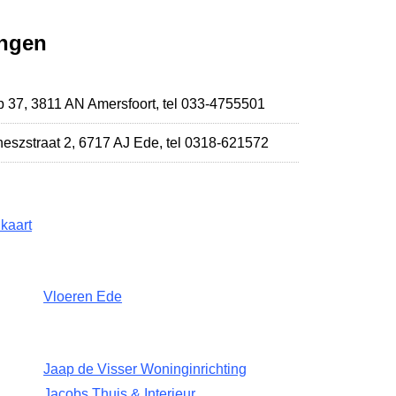
ingen
 37
,
3811 AN Amersfoort
,
tel 033-4755501
eszstraat 2
,
6717 AJ Ede
,
tel 0318-621572
kaart
Vloeren Ede
Jaap de Visser Woninginrichting
Jacobs Thuis & Interieur