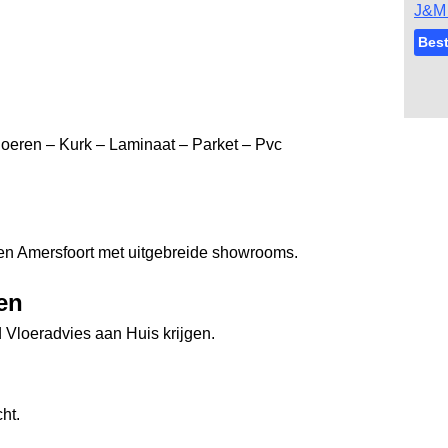
J&M 
Best
oeren – Kurk – Laminaat – Parket – Pvc
e en Amersfoort met uitgebreide showrooms.
en
d Vloeradvies aan Huis krijgen.
ht.