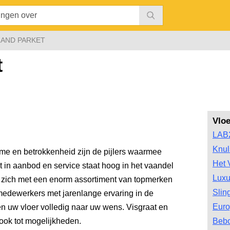
AND PARKET
t
Vlo
LAB
Knul
me en betrokkenheid zijn de pijlers waarmee
Het 
it in aanbod en service staat hoog in het vaandel
Luxu
 zich met een enorm assortiment van topmerken
Slin
edewerkers met jarenlange ervaring in de
Euro
n uw vloer volledig naar uw wens. Visgraat en
ook tot mogelijkheden.
Bebo