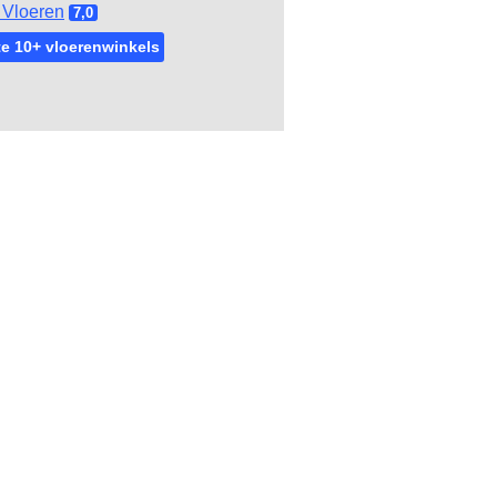
Vloeren
7,0
e 10+ vloerenwinkels