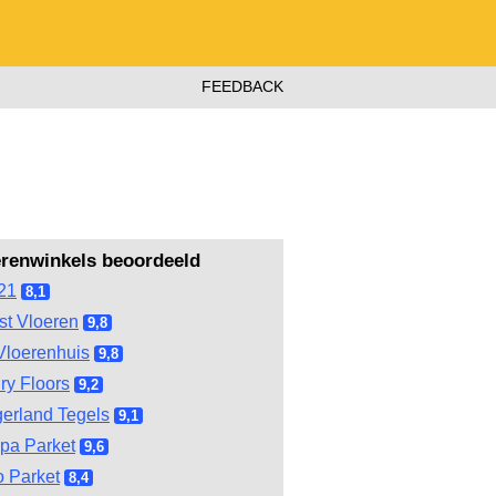
FEEDBACK
erenwinkels beoordeeld
21
8,1
st Vloeren
9,8
Vloerenhuis
9,8
ry Floors
9,2
gerland Tegels
9,1
pa Parket
9,6
 Parket
8,4