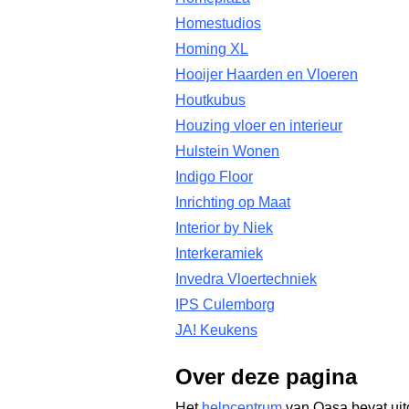
Homestudios
Homing XL
Hooijer Haarden en Vloeren
Houtkubus
Houzing vloer en interieur
Hulstein Wonen
Indigo Floor
Inrichting op Maat
Interior by Niek
Interkeramiek
Invedra Vloertechniek
IPS Culemborg
JA! Keukens
Over deze pagina
Het
helpcentrum
van Qasa bevat uit