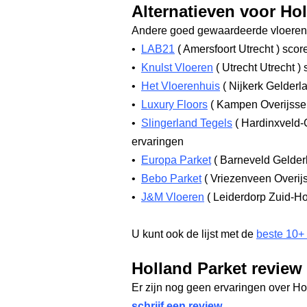
Alternatieven voor Ho
Andere goed gewaardeerde vloerenw
•
LAB21
(
Amersfoort Utrecht
)
score
•
Knulst Vloeren
(
Utrecht Utrecht
)
s
•
Het Vloerenhuis
(
Nijkerk Gelderl
•
Luxury Floors
(
Kampen Overijsse
•
Slingerland Tegels
(
Hardinxveld-
ervaringen
•
Europa Parket
(
Barneveld Gelde
•
Bebo Parket
(
Vriezenveen Overij
•
J&M Vloeren
(
Leiderdorp Zuid-H
U kunt ook de lijst met de
beste 10+
Holland Parket review
Er zijn nog geen ervaringen over Ho
schrijf een review