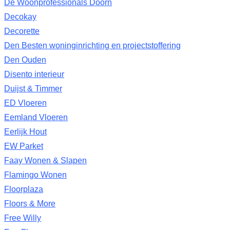
De Woonprofessionals Doorn
Decokay
Decorette
Den Besten woninginrichting en projectstoffering
Den Ouden
Disento interieur
Duijst & Timmer
ED Vloeren
Eemland Vloeren
Eerlijk Hout
EW Parket
Faay Wonen & Slapen
Flamingo Wonen
Floorplaza
Floors & More
Free Willy