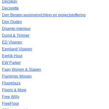
Decokay
Decorette
Den Besten woninginrichting en projectstoffering
Den Ouden
Disento interieur
Duijst & Timmer
ED Vloeren
Eemland Vloeren
Eerlijk Hout
EW Parket
Faay Wonen & Slapen
Flamingo Wonen
Floorplaza
Floors & More
Free Willy
FreeFloor