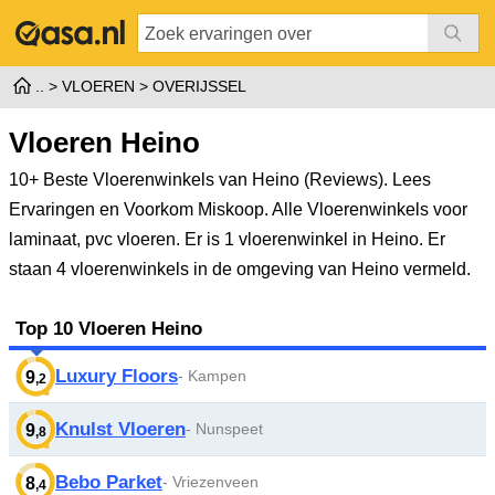
VLOEREN
OVERIJSSEL
Vloeren Heino
10+ Beste Vloerenwinkels van Heino (Reviews). Lees
Ervaringen en Voorkom Miskoop. Alle Vloerenwinkels voor
laminaat, pvc vloeren.
Er is 1 vloerenwinkel in Heino. Er
staan 4 vloerenwinkels in de omgeving van Heino vermeld.
Top 10 Vloeren Heino
Luxury Floors
- Kampen
9
,2
Knulst Vloeren
- Nunspeet
9
,8
Bebo Parket
- Vriezenveen
8
,4