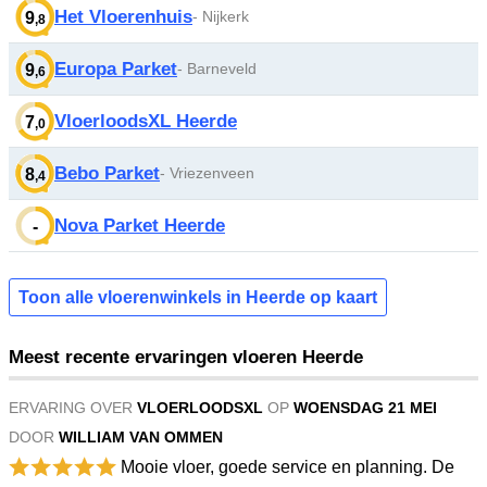
Het Vloerenhuis
- Nijkerk
9
,8
Europa Parket
- Barneveld
9
,6
VloerloodsXL Heerde
7
,0
Bebo Parket
- Vriezenveen
8
,4
Nova Parket Heerde
-
Toon alle vloerenwinkels in Heerde op kaart
Meest recente ervaringen vloeren Heerde
ERVARING OVER
VLOERLOODSXL
OP
WOENSDAG 21 MEI
DOOR
WILLIAM VAN OMMEN
Mooie vloer, goede service en planning. De