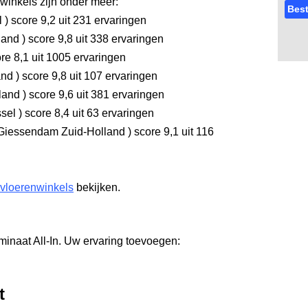
inkels zijn onder meer:
Best
l
)
score 9,2
uit 231 ervaringen
land
)
score 9,8
uit 338 ervaringen
re 8,1
uit 1005 ervaringen
and
)
score 9,8
uit 107 ervaringen
rland
)
score 9,6
uit 381 ervaringen
ssel
)
score 8,4
uit 63 ervaringen
Giessendam Zuid-Holland
)
score 9,1
uit 116
 vloerenwinkels
bekijken.
minaat All-In. Uw ervaring toevoegen:
t