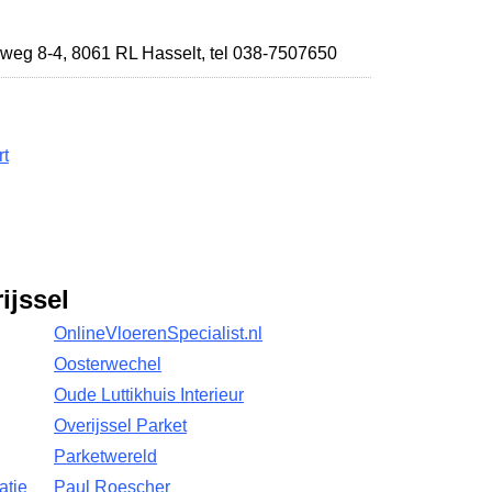
weg 8-4
,
8061 RL Hasselt
,
tel 038-7507650
rt
ijssel
OnlineVloerenSpecialist.nl
Oosterwechel
Oude Luttikhuis Interieur
Overijssel Parket
Parketwereld
atie
Paul Roescher