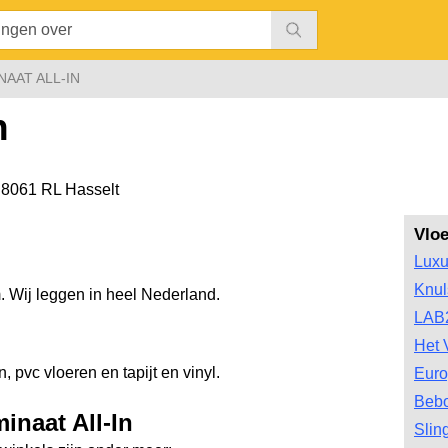
NAAT ALL-IN
n
,
8061 RL Hasselt
Vlo
Luxu
Knul
. Wij leggen in heel Nederland.
LAB
Het 
, pvc vloeren en tapijt en vinyl.
Euro
Bebo
inaat All-In
Slin