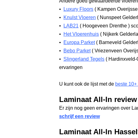
Andere goed gewaardeerde vloerenw
•
Luxury Floors
(
Kampen Overijsse
•
Knulst Vloeren
(
Nunspeet Gelder
•
LAB21
(
Hoogeveen Drenthe
)
sco
•
Het Vloerenhuis
(
Nijkerk Gelderl
•
Europa Parket
(
Barneveld Gelde
•
Bebo Parket
(
Vriezenveen Overij
•
Slingerland Tegels
(
Hardinxveld-
ervaringen
U kunt ook de lijst met de
beste 10+
Laminaat All-In review
Er zijn nog geen ervaringen over La
schrijf een review
Laminaat All-In Hassel