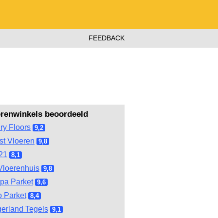
FEEDBACK
erenwinkels beoordeeld
ry Floors
9,2
st Vloeren
9,8
21
8,1
Vloerenhuis
9,8
pa Parket
9,6
 Parket
8,4
gerland Tegels
9,1