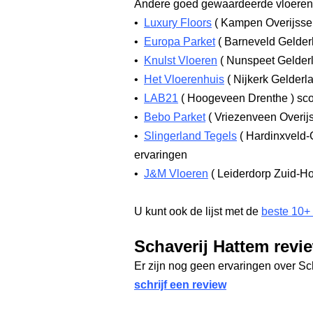
Andere goed gewaardeerde vloerenw
•
Luxury Floors
(
Kampen Overijsse
•
Europa Parket
(
Barneveld Gelde
•
Knulst Vloeren
(
Nunspeet Gelder
•
Het Vloerenhuis
(
Nijkerk Gelderl
•
LAB21
(
Hoogeveen Drenthe
)
sco
•
Bebo Parket
(
Vriezenveen Overij
•
Slingerland Tegels
(
Hardinxveld-
ervaringen
•
J&M Vloeren
(
Leiderdorp Zuid-H
U kunt ook de lijst met de
beste 10+
Schaverij Hattem revi
Er zijn nog geen ervaringen over S
schrijf een review