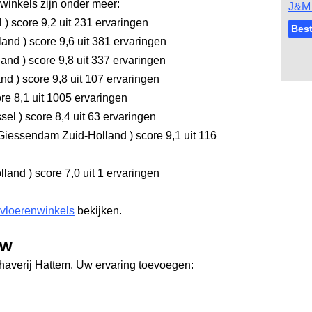
inkels zijn onder meer:
J&M 
l
)
score 9,2
uit 231 ervaringen
Best
rland
)
score 9,6
uit 381 ervaringen
land
)
score 9,8
uit 337 ervaringen
and
)
score 9,8
uit 107 ervaringen
re 8,1
uit 1005 ervaringen
ssel
)
score 8,4
uit 63 ervaringen
Giessendam Zuid-Holland
)
score 9,1
uit 116
olland
)
score 7,0
uit 1 ervaringen
 vloerenwinkels
bekijken.
ew
chaverij Hattem. Uw ervaring toevoegen: