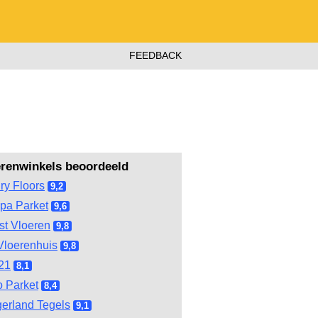
FEEDBACK
erenwinkels beoordeeld
ry Floors
9,2
pa Parket
9,6
st Vloeren
9,8
Vloerenhuis
9,8
21
8,1
 Parket
8,4
gerland Tegels
9,1