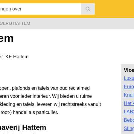
VERIJ HATTEM
tem
51 KE Hattem
Vlo
Luxu
Euro
ppen, plafonds en tafels van oud reclaimed
Knul
ren voor ieder interieur. Wij bieden u ruime
Het 
eding en tafels, leveren wij rechtstreeks vanuit
LAB
oot-) handel als particulier.
Bebo
haverij Hattem
Slin