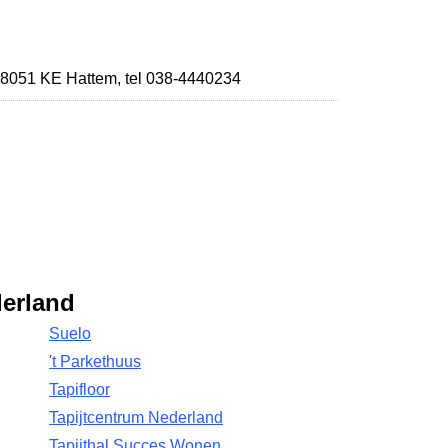
8051 KE Hattem
,
tel 038-4440234
derland
Suelo
't Parkethuus
Tapifloor
Tapijtcentrum Nederland
Tapijthal Succes Wonen