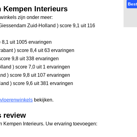
Best
n Kempen Interieurs
inkels zijn onder meer:
Giessendam Zuid-Holland
)
score 9,1
uit 116
 8,1
uit 1005 ervaringen
rabant
)
score 8,4
uit 63 ervaringen
core 9,8
uit 338 ervaringen
olland
)
score 7,0
uit 1 ervaringen
and
)
score 9,8
uit 107 ervaringen
rland
)
score 9,6
uit 381 ervaringen
 vloerenwinkels
bekijken.
 review
an Kempen Interieurs. Uw ervaring toevoegen: