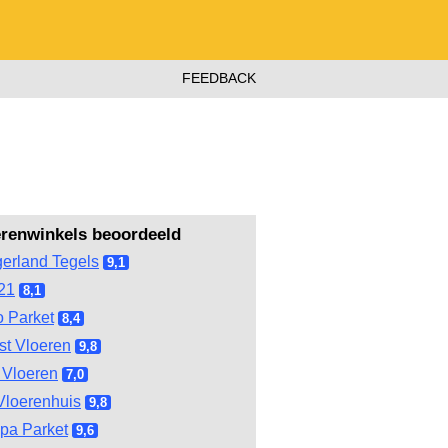
FEEDBACK
erenwinkels beoordeeld
gerland Tegels
9,1
21
8,1
 Parket
8,4
st Vloeren
9,8
Vloeren
7,0
Vloerenhuis
9,8
pa Parket
9,6