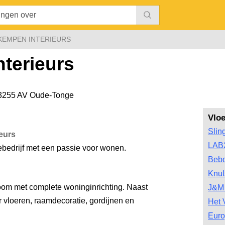
KEMPEN INTERIEURS
terieurs
3255 AV Oude-Tonge
Vlo
Slin
eurs
LAB
ebedrijf met een passie voor wonen.
Bebo
Knul
om met complete woninginrichting. Naast
J&M 
r vloeren, raamdecoratie, gordijnen en
Het 
Euro