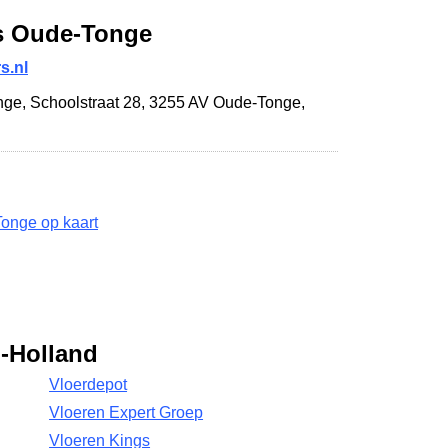
s Oude-Tonge
s.nl
nge,
Schoolstraat 28
,
3255 AV Oude-Tonge
,
onge op kaart
d-Holland
Vloerdepot
Vloeren Expert Groep
Vloeren Kings