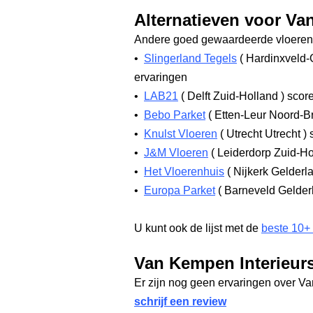
Alternatieven voor Va
Andere goed gewaardeerde vloerenw
•
Slingerland Tegels
(
Hardinxveld-
ervaringen
•
LAB21
(
Delft Zuid-Holland
)
score
•
Bebo Parket
(
Etten-Leur Noord-B
•
Knulst Vloeren
(
Utrecht Utrecht
)
s
•
J&M Vloeren
(
Leiderdorp Zuid-H
•
Het Vloerenhuis
(
Nijkerk Gelderl
•
Europa Parket
(
Barneveld Gelde
U kunt ook de lijst met de
beste 10+
Van Kempen Interieurs
Er zijn nog geen ervaringen over V
schrijf een review