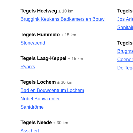
Tegels Heelweg
Tegels
± 10 km
Bruggink Keukens Badkamers en Bouw
Jos Ari
Sanita
Tegels Hummelo
± 15 km
Tegels
Stonearend
Brugm
Tegels Laag-Keppel
± 15 km
Coenen
Ryan's
De Teg
Tegels Lochem
± 30 km
Bad en Bouwcentrum Lochem
Nobel Bouwcenter
Sanidrõme
Tegels Neede
± 30 km
Asschert