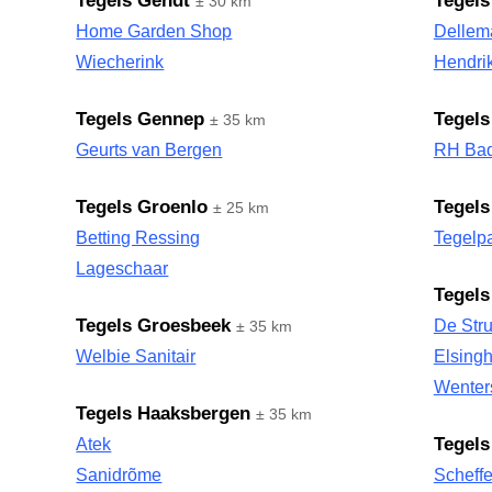
Tegels Gendt
Tegels
± 30 km
Home Garden Shop
Dellem
Wiecherink
Hendrik
Tegels Gennep
Tegels
± 35 km
Geurts van Bergen
RH Ba
Tegels Groenlo
Tegels
± 25 km
Betting Ressing
Tegelp
Lageschaar
Tegels
Tegels Groesbeek
De Str
± 35 km
Welbie Sanitair
Elsingh
Wenter
Tegels Haaksbergen
± 35 km
Tegels
Atek
Sanidrõme
Scheff