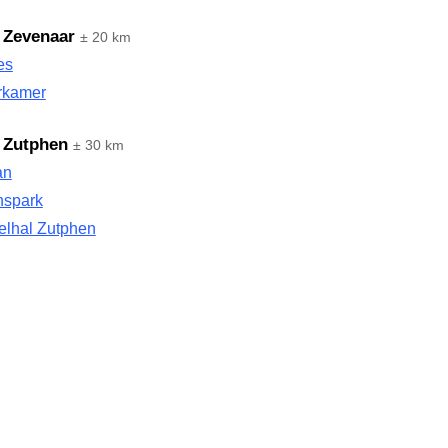
 Zevenaar
± 20 km
es
irkamer
 Zutphen
± 30 km
an
spark
elhal Zutphen