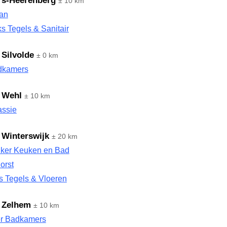
 s-Heerenberg
± 10 km
an
s Tegels & Sanitair
 Silvolde
± 0 km
dkamers
 Wehl
± 10 km
assie
 Winterswijk
± 20 km
uker Keuken en Bad
orst
s Tegels & Vloeren
 Zelhem
± 10 km
er Badkamers