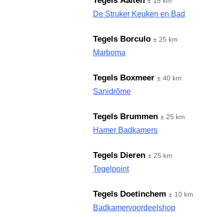
Tegels Aalten
± 15 km
De Struker Keuken en Bad
Tegels Borculo
± 25 km
Marboma
Tegels Boxmeer
± 40 km
Sanidrõme
Tegels Brummen
± 25 km
Hamer Badkamers
Tegels Dieren
± 25 km
Tegelpoint
Tegels Doetinchem
± 10 km
Badkamervoordeelshop