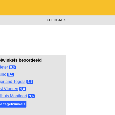
FEEDBACK
elwinkels beoordeeld
ieter
8,0
inc
8,1
gerland Tegels
9,1
st Vloeren
9,8
lhuis Montfoort
9,6
e tegelwinkels