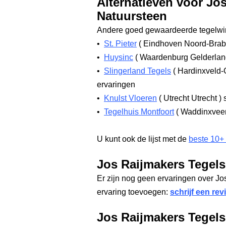
Alternatieven voor Jo
Natuursteen
Andere goed gewaardeerde tegelwin
•
St. Pieter
(
Eindhoven Noord-Bra
•
Huysinc
(
Waardenburg Gelderla
•
Slingerland Tegels
(
Hardinxveld-
ervaringen
•
Knulst Vloeren
(
Utrecht Utrecht
)
s
•
Tegelhuis Montfoort
(
Waddinxveen
U kunt ook de lijst met de
beste 10+
Jos Raijmakers Tegels
Er zijn nog geen ervaringen over J
ervaring toevoegen:
schrijf een rev
Jos Raijmakers Tegel