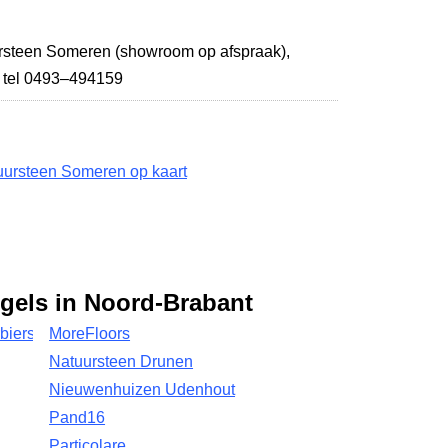
rsteen Someren (showroom op afspraak),
,
tel 0493–494159
uursteen Someren op kaart
egels in Noord-Brabant
biers
MoreFloors
Natuursteen Drunen
Nieuwenhuizen Udenhout
Pand16
Particolare