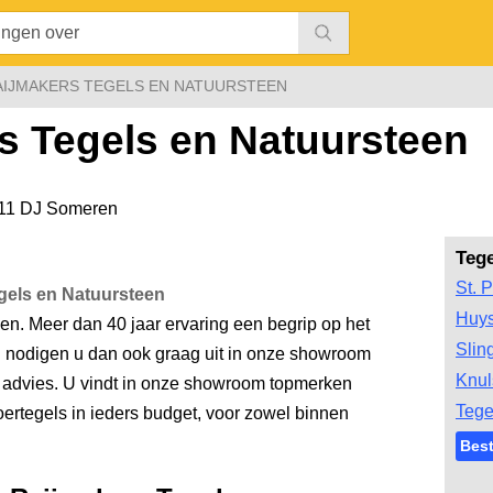
AIJMAKERS TEGELS EN NATUURSTEEN
s Tegels en Natuursteen
11 DJ Someren
Teg
St. P
gels en Natuursteen
Huys
n. Meer dan 40 jaar ervaring een begrip op het
Slin
j nodigen u dan ook graag uit in onze showroom
Knul
advies. U vindt in onze showroom topmerken
Tege
ertegels in ieders budget, voor zowel binnen
Best