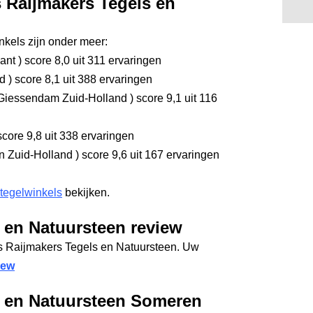
s Raijmakers Tegels en
kels zijn onder meer:
bant
)
score 8,0
uit 311 ervaringen
nd
)
score 8,1
uit 388 ervaringen
Giessendam Zuid-Holland
)
score 9,1
uit 116
core 9,8
uit 338 ervaringen
 Zuid-Holland
)
score 9,6
uit 167 ervaringen
 tegelwinkels
bekijken.
 en Natuursteen review
os Raijmakers Tegels en Natuursteen. Uw
iew
s en Natuursteen Someren