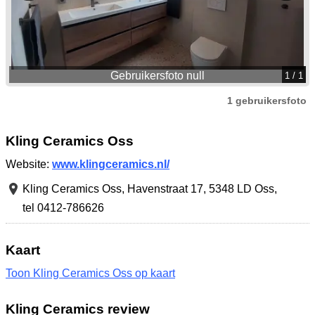
Gebruikersfoto null
1
/ 1
1 gebruikersfoto
Kling Ceramics Oss
Website:
www.klingceramics.nl/
Kling Ceramics Oss,
Havenstraat 17
,
5348 LD Oss
,
tel 0412-786626
Kaart
Toon Kling Ceramics Oss op kaart
Kling Ceramics review