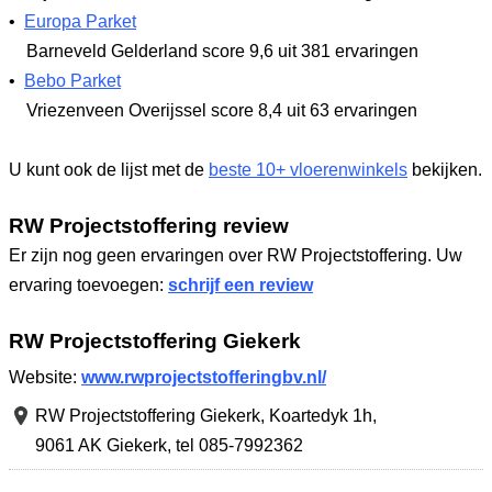
•
Europa Parket
Barneveld Gelderland
score 9,6
uit 381 ervaringen
•
Bebo Parket
Vriezenveen Overijssel
score 8,4
uit 63 ervaringen
U kunt ook de lijst met de
beste 10+ vloerenwinkels
bekijken.
RW Projectstoffering review
Er zijn nog geen ervaringen over RW Projectstoffering. Uw
ervaring toevoegen:
schrijf een review
RW Projectstoffering Giekerk
Website:
www.rwprojectstofferingbv.nl/
RW Projectstoffering Giekerk,
Koartedyk 1h
,
9061 AK Giekerk
,
tel 085-7992362