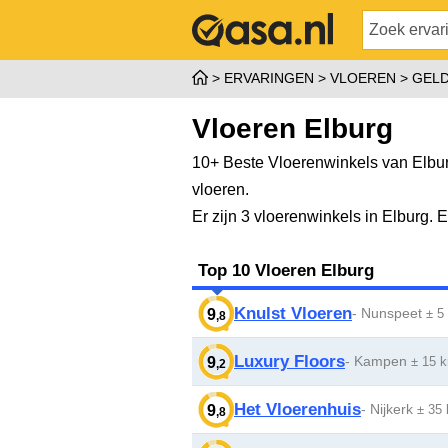
ERVARINGEN
VLOEREN
GEL
Vloeren Elburg
10+ Beste Vloerenwinkels van Elbur
vloeren.
Er zijn 3 vloerenwinkels in Elburg.
Top 10 Vloeren Elburg
Knulst Vloeren
- Nunspeet
9
± 5
,8
Luxury Floors
- Kampen
9
± 15 
,2
Het Vloerenhuis
- Nijkerk
9
± 35
,8