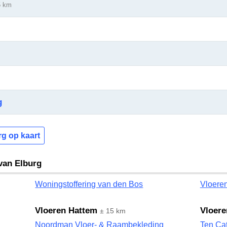
5 km
g
rg op kaart
 van Elburg
Woningstoffering van den Bos
Vloere
Vloeren Hattem
Vloere
± 15 km
Noordman Vloer- & Raambekleding
Ten Ca