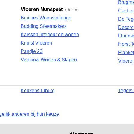
Brugm
Vloeren Nunspeet
± 5 km
Cachet 
Bruijnes Woonstoffering
De Teg
Budding Sfeermakers
Decore
Karssen interieur en wonen
Floors
Knulst Vloeren
Horst T
Pandje 23
Planke
Verdouw Wonen & Slapen
Vloere
Keukens Elburg
Tegels 
gelijk anderen bij hun keuze