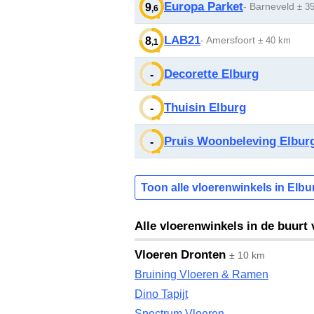
Europa Parket
- Barneveld
9
± 3
,6
LAB21
- Amersfoort
8
± 40 km
,1
Decorette Elburg
-
Thuisin Elburg
-
Pruis Woonbeleving Elbur
-
Toon alle vloerenwinkels in Elbu
Alle vloerenwinkels in de buurt
Vloeren Dronten
± 10 km
Bruining Vloeren & Ramen
Dino Tapijt
Spectrum Vloeren