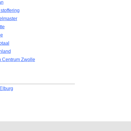
an
stoffering
elmaster
tte
ee
otaal
nland
n Centrum Zwolle
Elburg