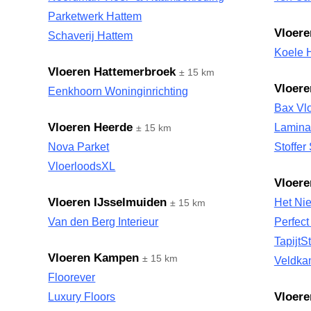
Parketwerk Hattem
Vloere
Schaverij Hattem
Koele 
Vloeren Hattemerbroek
± 15 km
Vloer
Eenkhoorn Woninginrichting
Bax Vl
Vloeren Heerde
Lamina
± 15 km
Nova Parket
Stoffer
VloerloodsXL
Vloer
Vloeren IJsselmuiden
Het Ni
± 15 km
Van den Berg Interieur
Perfec
TapijtS
Vloeren Kampen
± 15 km
Veldka
Floorever
Vloere
Luxury Floors