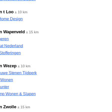
n t Loo
± 10 km
Home Design
en Wapenveld
± 15 km
oeren
at Nederland
 Stofferingen
en Wezep
± 10 km
euwe Stenen Tijdperk
t Wonen
tunter
mp Wonen & Slapen
n Zwolle
± 15 km