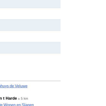
nhuys de Veluwe
n t Harde
± 5 km
te Wonen en Slapen