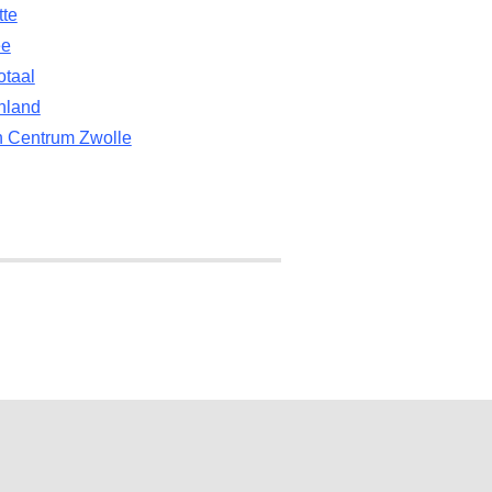
tte
ee
otaal
nland
n Centrum Zwolle