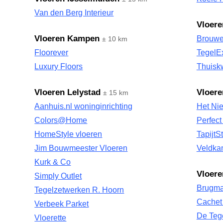
Van den Berg Interieur
Vloere
Vloeren Kampen
Brouwe
± 10 km
Floorever
TegelEx
Luxury Floors
Thuiskw
Vloeren Lelystad
Vloer
± 15 km
Aanhuis.nl woninginrichting
Het Ni
Colors@Home
Perfec
HomeStyle vloeren
TapijtS
Jim Bouwmeester Vloeren
Veldka
Kurk & Co
Vloere
Simply Outlet
Brugm
Tegelzetwerken R. Hoorn
Cachet 
Verbeek Parket
De Teg
Vloerette