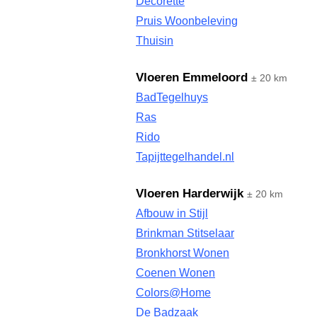
Decorette
Pruis Woonbeleving
Thuisin
Vloeren Emmeloord
± 20 km
BadTegelhuys
Ras
Rido
Tapijttegelhandel.nl
Vloeren Harderwijk
± 20 km
Afbouw in Stijl
Brinkman Stitselaar
Bronkhorst Wonen
Coenen Wonen
Colors@Home
De Badzaak