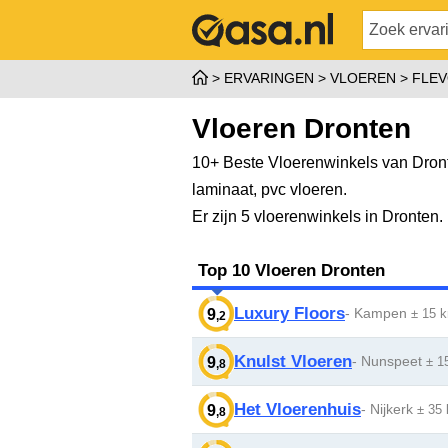
ERVARINGEN
VLOEREN
FLE
Vloeren Dronten
10+ Beste Vloerenwinkels van Dront
laminaat, pvc vloeren.
Er zijn 5 vloerenwinkels in Dronten
Top 10 Vloeren Dronten
Luxury Floors
- Kampen
9
± 15 
,2
Knulst Vloeren
- Nunspeet
9
± 1
,8
Het Vloerenhuis
- Nijkerk
9
± 35
,8