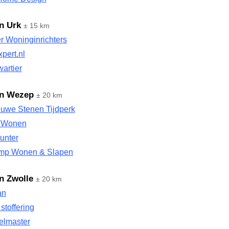
n Urk
± 15 km
r Woninginrichters
pert.nl
artier
en Wezep
± 20 km
euwe Stenen Tijdperk
t Wonen
tunter
mp Wonen & Slapen
n Zwolle
± 20 km
an
stoffering
elmaster