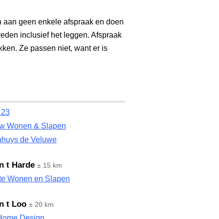
h aan geen enkele afspraak en doen
reden inclusief het leggen. Afspraak
kken. Ze passen niet, want er is
 23
w Wonen & Slapen
nhuys de Veluwe
n t Harde
± 15 km
te Wonen en Slapen
n t Loo
± 20 km
Home Design