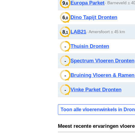
Europa Parket
- Barneveld
9
± 4
,6
Dino Tapijt Dronten
6
,0
LAB21
- Amersfoort
8
± 45 km
,1
Thuisin Dronten
-
Spectrum Vloeren Dronten
-
Bruining Vloeren & Ramen
-
Vinke Parket Dronten
-
Toon alle vloerenwinkels in Dron
Meest recente ervaringen vloer