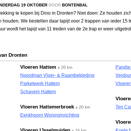
NDERDAG 19 OKTOBER
DOOR
BONTENBAL
kking te kopen bij Dino in Dronten? Niet doen: Ze houden zic
n houden. We bestellen daar tapijt voor 2 trappen van ieder 15 t
ur wordt het tapijt van 11 treden van de 2e trap er weer uitgetro
 van Dronten
Vloeren Hattem
Pandje
± 20 km
Noordman Vloer- & Raambekleding
Verdou
Parketwerk Hattem
Vloere
Schaverij Hattem
Vloere
Vloeren Hattemerbroek
Ten Ca
± 20 km
Eenkhoorn Woninginrichting
Vloere
Vloeren IJsselmuiden
Koele 
± 15 km