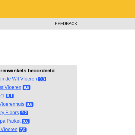
FEEDBACK
erenwinkels beoordeeld
ijn de Wit Vloeren
9,3
st Vloeren
9,8
21
8,1
Vloerenhuis
9,8
ry Floors
9,2
pa Parket
9,6
Vloeren
7,0