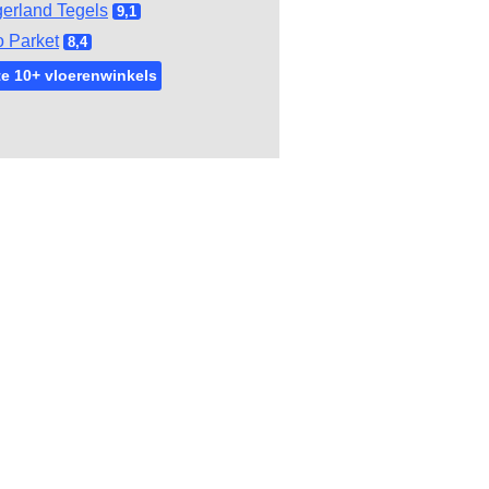
gerland Tegels
9,1
 Parket
8,4
e 10+ vloerenwinkels