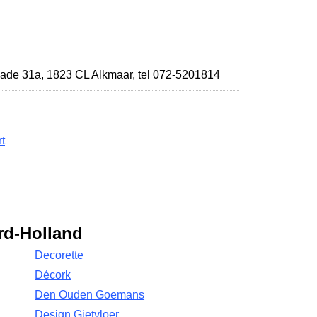
ade 31a
,
1823 CL Alkmaar
,
tel 072-5201814
t
rd-Holland
Decorette
Décork
Den Ouden Goemans
Design Gietvloer