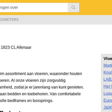
BEDWETERS
,
1823 CL Alkmaar
Vlo
Mart
Knul
im assortiment aan vloeren, waaronder houten
LAB
eren. Al onze vloeren zijn zorgvuldig
Het 
amheid, zodat je er jarenlang van kunt genieten.
Luxu
 aan bedden en toebehoren. Van comfortabele
Euro
volle bedframes en boxsprings.
J&M 