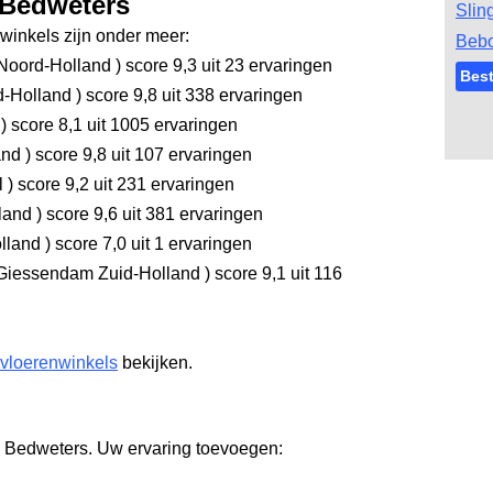
 Bedweters
Slin
inkels zijn onder meer:
Bebo
Noord-Holland
)
score 9,3
uit 23 ervaringen
Best
d-Holland
)
score 9,8
uit 338 ervaringen
d
)
score 8,1
uit 1005 ervaringen
and
)
score 9,8
uit 107 ervaringen
l
)
score 9,2
uit 231 ervaringen
rland
)
score 9,6
uit 381 ervaringen
olland
)
score 7,0
uit 1 ervaringen
Giessendam Zuid-Holland
)
score 9,1
uit 116
 vloerenwinkels
bekijken.
e Bedweters. Uw ervaring toevoegen: