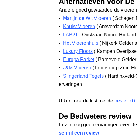
Alternatieven voor De
Andere goed gewaardeerde vloerenw
•
Martijn de Wit Vloeren
(
Schagen 
•
Knulst Vloeren
(
Amsterdam Noor
•
LAB21
(
Oostzaan Noord-Hollan
•
Het Vloerenhuis
(
Nijkerk Gelderl
•
Luxury Floors
(
Kampen Overijsse
•
Europa Parket
(
Barneveld Gelde
•
J&M Vloeren
(
Leiderdorp Zuid-H
•
Slingerland Tegels
(
Hardinxveld-
ervaringen
U kunt ook de lijst met de
beste 10+
De Bedweters review
Er zijn nog geen ervaringen over D
schrijf een review