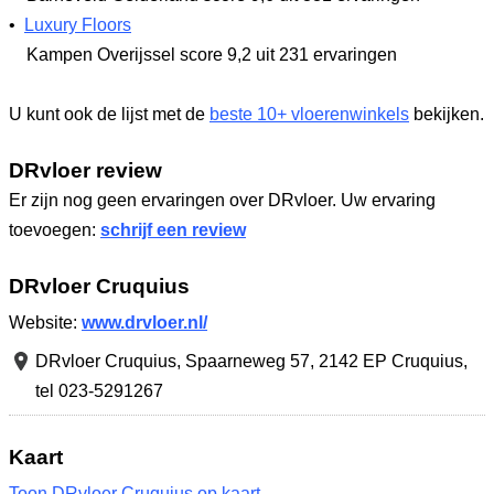
•
Luxury Floors
Kampen Overijssel
score 9,2
uit 231 ervaringen
U kunt ook de lijst met de
beste 10+ vloerenwinkels
bekijken.
DRvloer review
Er zijn nog geen ervaringen over DRvloer. Uw ervaring
toevoegen:
schrijf een review
DRvloer Cruquius
Website:
www.drvloer.nl/
DRvloer Cruquius,
Spaarneweg 57
,
2142 EP Cruquius
,
tel 023-5291267
Kaart
Toon DRvloer Cruquius op kaart