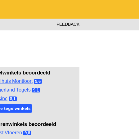
FEEDBACK
elwinkels beoordeeld
lhuis Montfoort
9,6
gerland Tegels
9,1
inc
8,1
e tegelwinkels
erenwinkels beoordeeld
st Vloeren
9,8