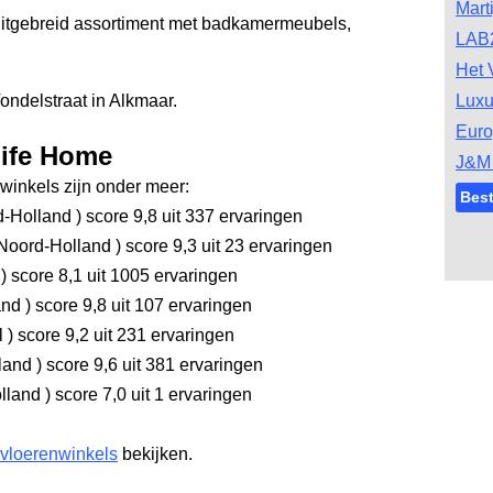
Mart
 uitgebreid assortiment met badkamermeubels,
LAB
Het 
ondelstraat in Alkmaar.
Luxu
Euro
life Home
J&M 
inkels zijn onder meer:
Best
d-Holland
)
score 9,8
uit 337 ervaringen
Noord-Holland
)
score 9,3
uit 23 ervaringen
d
)
score 8,1
uit 1005 ervaringen
and
)
score 9,8
uit 107 ervaringen
l
)
score 9,2
uit 231 ervaringen
rland
)
score 9,6
uit 381 ervaringen
olland
)
score 7,0
uit 1 ervaringen
 vloerenwinkels
bekijken.