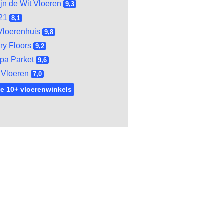
ijn de Wit Vloeren
9,3
21
8,1
Vloerenhuis
9,8
ry Floors
9,2
pa Parket
9,6
Vloeren
7,0
e 10+ vloerenwinkels