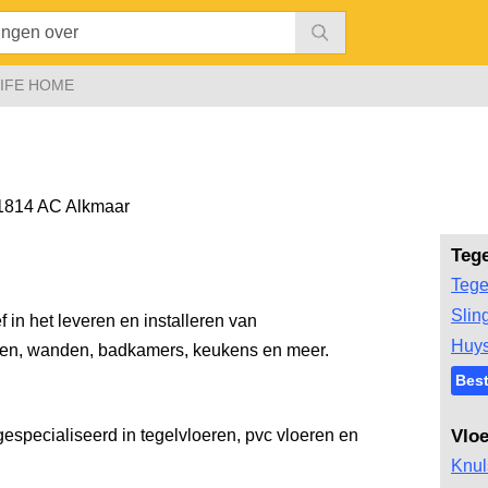
IFE HOME
1814 AC Alkmaar
Teg
Tege
Slin
ef in het leveren en installeren van
Huys
ren, wanden, badkamers, keukens en meer.
Best
 gespecialiseerd in tegelvloeren, pvc vloeren en
Vlo
Knul