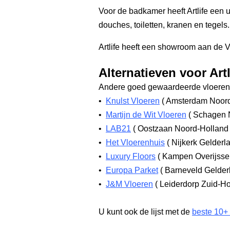
Voor de badkamer heeft Artlife een
douches, toiletten, kranen en tegels.
Artlife heeft een showroom aan de V
Alternatieven voor Art
Andere goed gewaardeerde vloerenw
•
Knulst Vloeren
(
Amsterdam Noor
•
Martijn de Wit Vloeren
(
Schagen 
•
LAB21
(
Oostzaan Noord-Hollan
•
Het Vloerenhuis
(
Nijkerk Gelderl
•
Luxury Floors
(
Kampen Overijsse
•
Europa Parket
(
Barneveld Gelde
•
J&M Vloeren
(
Leiderdorp Zuid-H
U kunt ook de lijst met de
beste 10+