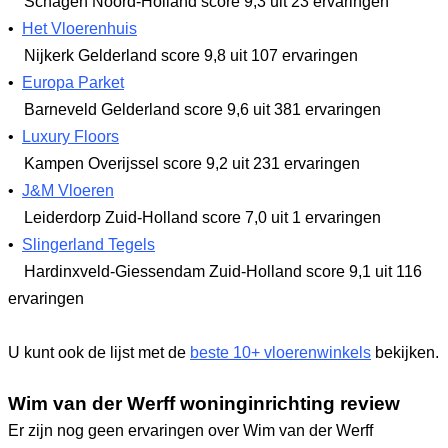
Schagen Noord-Holland
score 9,3
uit 23 ervaringen
•
Het Vloerenhuis
Nijkerk Gelderland
score 9,8
uit 107 ervaringen
•
Europa Parket
Barneveld Gelderland
score 9,6
uit 381 ervaringen
•
Luxury Floors
Kampen Overijssel
score 9,2
uit 231 ervaringen
•
J&M Vloeren
Leiderdorp Zuid-Holland
score 7,0
uit 1 ervaringen
•
Slingerland Tegels
Hardinxveld-Giessendam Zuid-Holland
score 9,1
uit 116
ervaringen
U kunt ook de lijst met de
beste 10+ vloerenwinkels
bekijken.
Wim van der Werff woninginrichting review
Er zijn nog geen ervaringen over Wim van der Werff