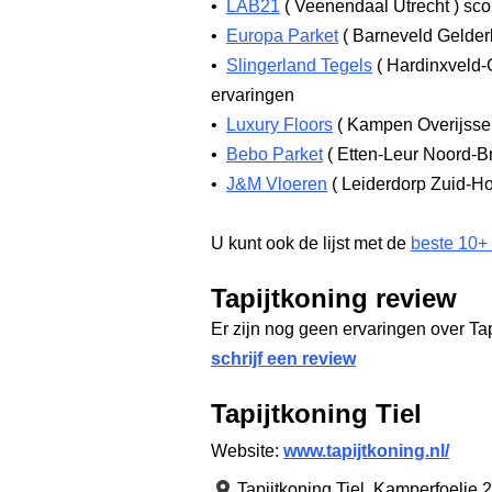
•
LAB21
(
Veenendaal Utrecht
)
sco
•
Europa Parket
(
Barneveld Gelde
•
Slingerland Tegels
(
Hardinxveld-
ervaringen
•
Luxury Floors
(
Kampen Overijsse
•
Bebo Parket
(
Etten-Leur Noord-B
•
J&M Vloeren
(
Leiderdorp Zuid-H
U kunt ook de lijst met de
beste 10+
Tapijtkoning review
Er zijn nog geen ervaringen over Ta
schrijf een review
Tapijtkoning Tiel
Website:
www.tapijtkoning.nl/
Tapijtkoning Tiel,
Kamperfoelie 