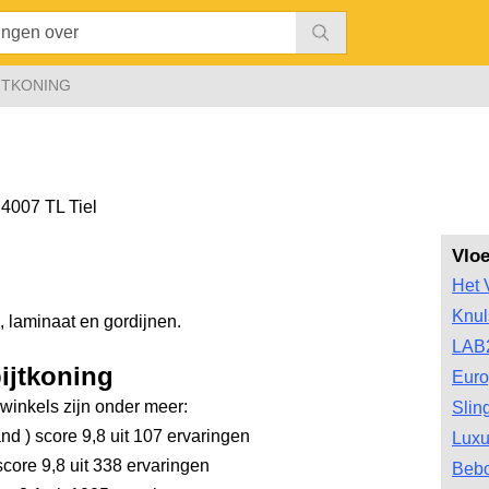
JTKONING
,
4007 TL Tiel
Vlo
Het 
Knul
en, laminaat en gordijnen.
LAB
ijtkoning
Euro
inkels zijn onder meer:
Slin
and
)
score 9,8
uit 107 ervaringen
Luxu
core 9,8
uit 338 ervaringen
Bebo