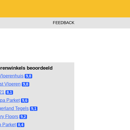
FEEDBACK
erenwinkels beoordeeld
Vloerenhuis
9,8
st Vloeren
9,8
21
8,1
pa Parket
9,6
gerland Tegels
9,1
ry Floors
9,2
 Parket
8,4