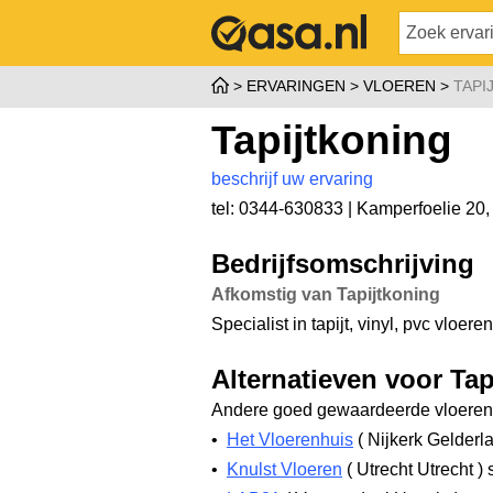
ERVARINGEN
VLOEREN
TAPI
Tapijtkoning
beschrijf uw ervaring
tel: 0344-630833 |
Kamperfoelie 20
Bedrijfsomschrijving
Afkomstig van Tapijtkoning
Specialist in tapijt, vinyl, pvc vloer
Alternatieven voor Tap
Andere goed gewaardeerde vloerenw
•
Het Vloerenhuis
(
Nijkerk Gelderl
•
Knulst Vloeren
(
Utrecht Utrecht
)
s