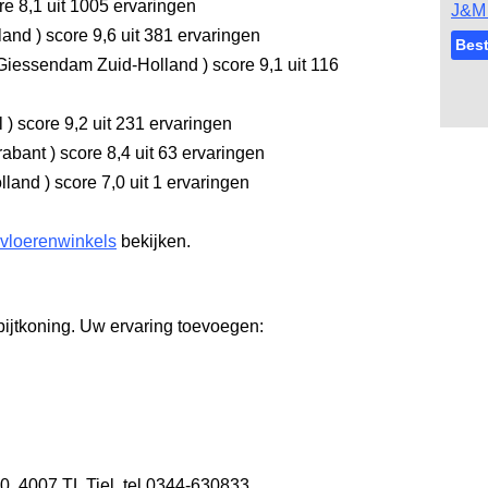
re 8,1
uit 1005 ervaringen
J&M 
rland
)
score 9,6
uit 381 ervaringen
Best
Giessendam Zuid-Holland
)
score 9,1
uit 116
l
)
score 9,2
uit 231 ervaringen
rabant
)
score 8,4
uit 63 ervaringen
olland
)
score 7,0
uit 1 ervaringen
 vloerenwinkels
bekijken.
pijtkoning. Uw ervaring toevoegen:
20
,
4007 TL Tiel
,
tel 0344-630833