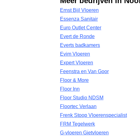
Meer bedrijven in Noo
Ernst Bijl Vloeren
Essenza Sanitair
Euro Outlet Center
Evert de Ronde
Everts badkamers
Evim Vloeren
Expert Vloeren
Feenstra en Van Goor
Floor & More
Floor Inn
Floor Studio NDSM
Floortec Verlaan
Frenk Stoop Vloerenspecialist
FRM Tegelwerk
G-vloeren Gietvloeren