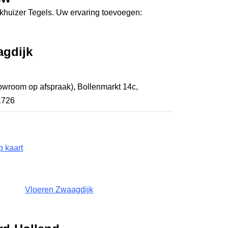
nkhuizer Tegels. Uw ervaring toevoegen:
agdijk
owroom op afspraak),
Bollenmarkt 14c
,
1726
 kaart
Vloeren Zwaagdijk