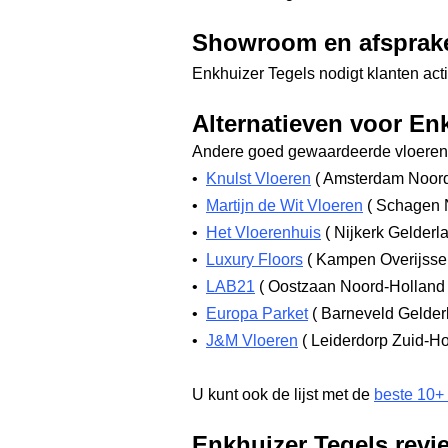
Showroom en afsprak
Enkhuizer Tegels nodigt klanten acti
Alternatieven voor En
Andere goed gewaardeerde vloerenw
•
Knulst Vloeren
(
Amsterdam Noor
•
Martijn de Wit Vloeren
(
Schagen 
•
Het Vloerenhuis
(
Nijkerk Gelderl
•
Luxury Floors
(
Kampen Overijsse
•
LAB21
(
Oostzaan Noord-Hollan
•
Europa Parket
(
Barneveld Gelde
•
J&M Vloeren
(
Leiderdorp Zuid-H
U kunt ook de lijst met de
beste 10+
Enkhuizer Tegels revi