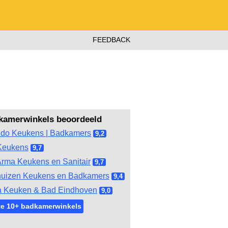
FEEDBACK
kamerwinkels beoordeeld
do Keukens | Badkamers
9,2
Keukens
9,7
rma Keukens en Sanitair
9,7
huizen Keukens en Badkamers
9,4
 Keuken & Bad Eindhoven
9,0
te 10+ badkamerwinkels