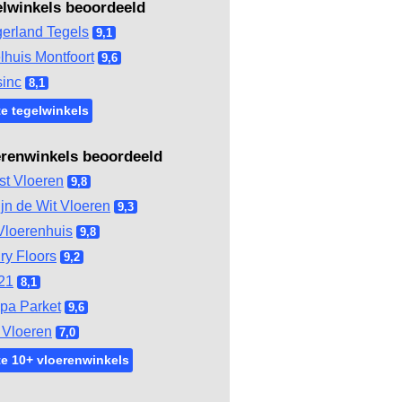
elwinkels beoordeeld
gerland Tegels
9,1
lhuis Montfoort
9,6
inc
8,1
e tegelwinkels
erenwinkels beoordeeld
st Vloeren
9,8
ijn de Wit Vloeren
9,3
Vloerenhuis
9,8
ry Floors
9,2
21
8,1
pa Parket
9,6
Vloeren
7,0
e 10+ vloerenwinkels