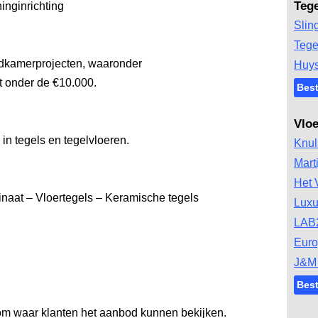
Teg
inginrichting
Slin
Tege
adkamerprojecten, waaronder
Huys
 onder de €10.000.
Best
Vlo
in tegels en tegelvloeren.
Knul
Mart
Het 
inaat – Vloertegels – Keramische tegels
Luxu
LAB
Euro
J&M 
Best
om waar klanten het aanbod kunnen bekijken.