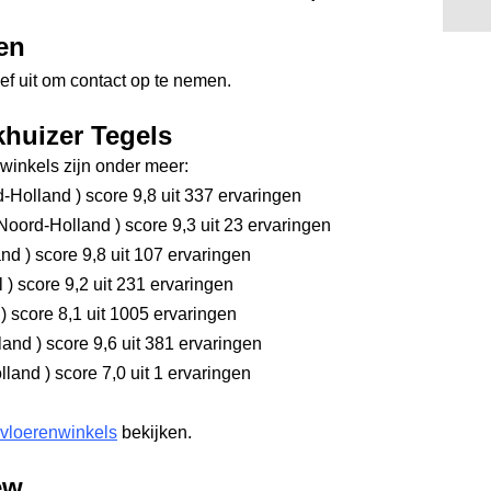
en
ef uit om contact op te nemen.
khuizer Tegels
inkels zijn onder meer:
d-Holland
)
score 9,8
uit 337 ervaringen
Noord-Holland
)
score 9,3
uit 23 ervaringen
and
)
score 9,8
uit 107 ervaringen
l
)
score 9,2
uit 231 ervaringen
d
)
score 8,1
uit 1005 ervaringen
rland
)
score 9,6
uit 381 ervaringen
olland
)
score 7,0
uit 1 ervaringen
 vloerenwinkels
bekijken.
ew