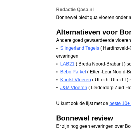
Redactie Qasa.nl
Bonnewel biedt qua vloeren onder mee
Alternatieven voor B
Andere goed gewaardeerde vloerenw
•
Slingerland Tegels
(
Hardinxveld-
ervaringen
•
LAB21
(
Breda Noord-Brabant
)
sc
•
Bebo Parket
(
Etten-Leur Noord-B
•
Knulst Vloeren
(
Utrecht Utrecht
)
s
•
J&M Vloeren
(
Leiderdorp Zuid-H
U kunt ook de lijst met de
beste 10+
Bonnewel review
Er zijn nog geen ervaringen over B