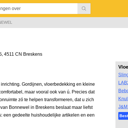
NEWEL
5
,
4511 CN Breskens
Vlo
Slin
LAB
inrichting. Gordijnen, vloerbedekking en kleine
Bebo
comfortabel, maar vooral ook van ú. Precies dat
Knul
nruimte zó te helpen transformeren, dat u zich
J&M 
 van Bonnewel in Breskens beslaat maar liefst
s: een gedeelte huishoudelijke artikelen en een
Best