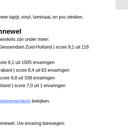
r tapijt, vinyl, laminaat, en pvc-stroken.
onnewel
inkels zijn onder meer:
Giessendam Zuid-Holland
)
score 9,1
uit 116
ore 8,1
uit 1005 ervaringen
rabant
)
score 8,4
uit 63 ervaringen
core 9,8
uit 338 ervaringen
olland
)
score 7,0
uit 1 ervaringen
 vloerenwinkels
bekijken.
onnewel. Uw ervaring toevoegen: