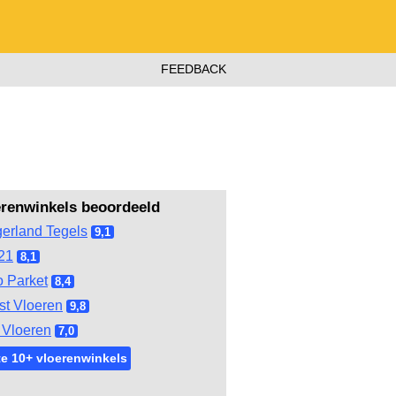
FEEDBACK
erenwinkels beoordeeld
gerland Tegels
9,1
21
8,1
 Parket
8,4
st Vloeren
9,8
Vloeren
7,0
e 10+ vloerenwinkels