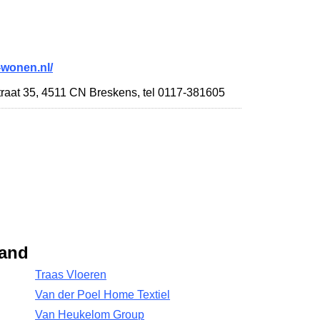
wonen.nl/
raat 35
,
4511 CN Breskens
,
tel 0117-381605
land
Traas Vloeren
Van der Poel Home Textiel
Van Heukelom Group