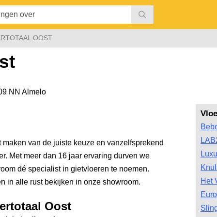
RTOTAAL OOST
st
09 NN Almelo
Vlo
Bebo
LAB
het maken van de juiste keuze en vanzelfsprekend
Luxu
oer. Met meer dan 16 jaar ervaring durven we
Knul
oom dé specialist in gietvloeren te noemen.
Het 
n in alle rust bekijken in onze showroom.
Euro
ertotaal Oost
Slin