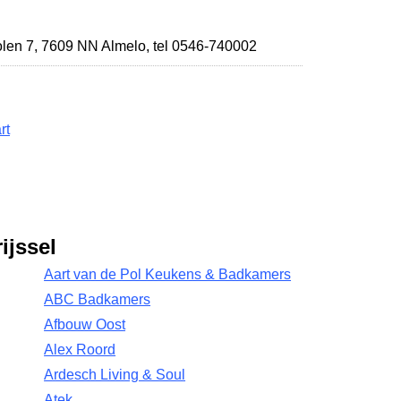
len 7
,
7609 NN Almelo
,
tel 0546-740002
rt
ijssel
Aart van de Pol Keukens & Badkamers
ABC Badkamers
Afbouw Oost
Alex Roord
Ardesch Living & Soul
Atek