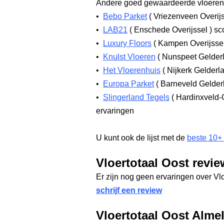
Andere goed gewaardeerde vloerenw
•
Bebo Parket
(
Vriezenveen Overij
•
LAB21
(
Enschede Overijssel
)
sco
•
Luxury Floors
(
Kampen Overijsse
•
Knulst Vloeren
(
Nunspeet Gelder
•
Het Vloerenhuis
(
Nijkerk Gelderl
•
Europa Parket
(
Barneveld Gelde
•
Slingerland Tegels
(
Hardinxveld-
ervaringen
U kunt ook de lijst met de
beste 10+
Vloertotaal Oost revie
Er zijn nog geen ervaringen over Vl
schrijf een review
Vloertotaal Oost Alme