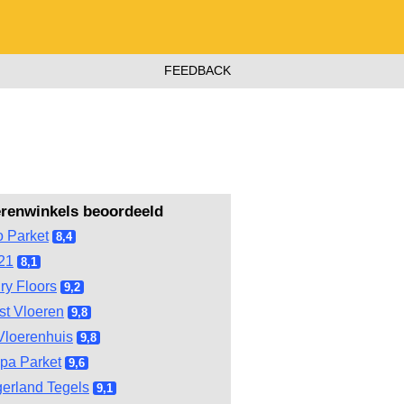
FEEDBACK
erenwinkels beoordeeld
 Parket
8,4
21
8,1
ry Floors
9,2
st Vloeren
9,8
Vloerenhuis
9,8
pa Parket
9,6
gerland Tegels
9,1