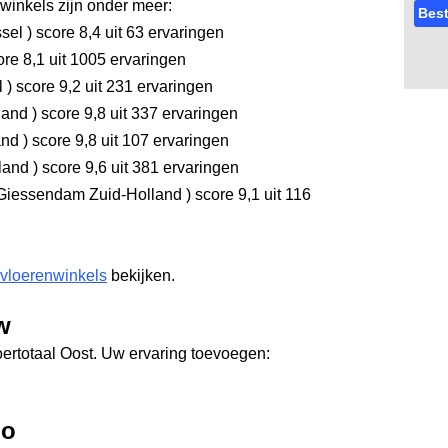
inkels zijn onder meer:
Best
ssel
)
score 8,4
uit 63 ervaringen
re 8,1
uit 1005 ervaringen
l
)
score 9,2
uit 231 ervaringen
land
)
score 9,8
uit 337 ervaringen
and
)
score 9,8
uit 107 ervaringen
rland
)
score 9,6
uit 381 ervaringen
Giessendam Zuid-Holland
)
score 9,1
uit 116
 vloerenwinkels
bekijken.
w
oertotaal Oost. Uw ervaring toevoegen:
lo