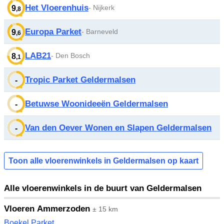
Het Vloerenhuis
- Nijkerk
9
,8
Europa Parket
- Barneveld
9
,6
LAB21
- Den Bosch
8
,1
Tropic Parket Geldermalsen
-
Betuwse Woonideeën Geldermalsen
-
Van den Oever Wonen en Slapen Geldermalsen
-
Toon alle vloerenwinkels in Geldermalsen op kaart
Alle vloerenwinkels in de buurt van Geldermalsen
Vloeren Ammerzoden
± 15 km
Boekel Parket