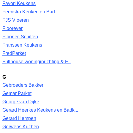
Favori Keukens
Feenstra Keuken en Bad
FJS Vloeren
Floorever
Floortec Schilten
Franssen Keukens
FredParket
Fullhouse woninginrichting & F...
G
Gebroeders Bakker
Gemar Parket
George van Dijke
Gerard Heerkes Keukens en Badk...
Gerard Hempen
Gerwens Küchen