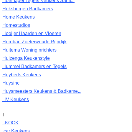
Hoefnagel Tegels Keukens Sanit...
Hoksbergen Badkamers
Home Keukens
Homestudios
Hooijer Haarden en Vloeren
Hornbad Zoeterwoude Rijndijk
Huitema Woninginrichters
Huizenga Keukenstyle
Hummel Badkamers en Tegels
Huyberts Keukens
Huysinc
Huysmeesters Keukens & Badkame...
HV Keukens
I
I-KOOK
Icar Keukens