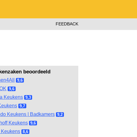
FEEDBACK
kenzaken beoordeeld
hen4All
9,6
OOK
9,6
ma Keukens
9,3
Keukens
9,7
do Keukens | Badkamers
9,2
hoff Keukens
9,6
 Keukens
8,6