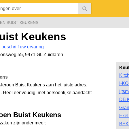
EN BUIST KEUKENS
uist Keukens
|
beschrijf uw ervaring
tionsweg 55
,
9471 GL Zuidlaren
Keu
Kitc
kens
I-K
Jeroen Buist Keukens aan het juiste adres.
Ijts
d. Heel eenvoudig: met persoonlijke aandacht
DB 
Gran
roen Buist Keukens
Ekel
aken zijn onder meer:
BSK