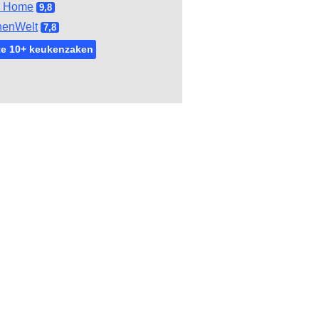
l Home
9,8
henWelt
7,8
te 10+ keukenzaken