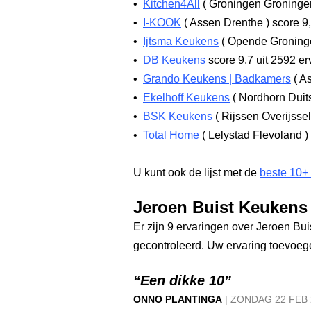
•
Kitchen4All
(
Groningen Groning
•
I-KOOK
(
Assen Drenthe
)
score 9
•
Ijtsma Keukens
(
Opende Gronin
•
DB Keukens
score 9,7
uit 2592 er
•
Grando Keukens | Badkamers
(
As
•
Ekelhoff Keukens
(
Nordhorn Duit
•
BSK Keukens
(
Rijssen Overijsse
•
Total Home
(
Lelystad Flevoland
)
U kunt ook de lijst met de
beste 10+
Jeroen Buist Keukens
Er zijn 9 ervaringen over Jeroen Bu
gecontroleerd. Uw ervaring toevoe
“Een dikke 10”
ONNO PLANTINGA
|
ZONDAG
22 FEB