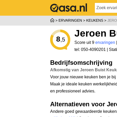
ERVARINGEN
KEUKENS
JERO
Jeroen B
8
,5
Score uit 9
ervaringen
tel: 050-4090201 |
Sta
Bedrijfsomschrijving
Afkomstig van Jeroen Buist Keu
Voor jouw nieuwe keuken ben je bij 
Maak je ideale keuken werkelijkhei
en professioneel advies.
Alternatieven voor Je
Andere goed gewaardeerde keukenz