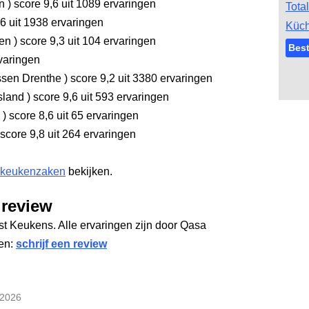
en
)
score 9,6
uit 1089 ervaringen
Tota
,6
uit 1938 ervaringen
Küc
gen
)
score 9,3
uit 104 ervaringen
Bes
varingen
sen Drenthe
)
score 9,2
uit 3380 ervaringen
sland
)
score 9,6
uit 593 ervaringen
l
)
score 8,6
uit 65 ervaringen
score 9,8
uit 264 ervaringen
 keukenzaken
bekijken.
 review
ist Keukens. Alle ervaringen zijn door Qasa
gen:
schrijf een review
2026