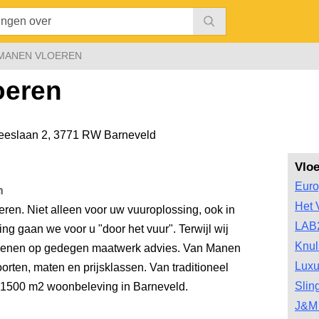
MANEN VLOEREN
oeren
eeslaan 2
,
3771 RW Barneveld
Vlo
Euro
n
Het 
ren. Niet alleen voor uw vuuroplossing, ook in
LAB
ing gaan we voor u "door het vuur". Terwijl wij
Knul
ekenen op gedegen maatwerk advies. Van Manen
Luxu
oorten, maten en prijsklassen. Van traditioneel
Slin
. 1500 m2 woonbeleving in Barneveld.
J&M 