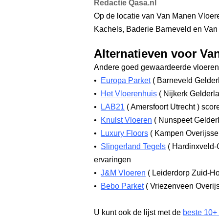
Redactie Qasa.nl
Op de locatie van Van Manen Vloe
Kachels, Baderie Barneveld en Va
Alternatieven voor Va
Andere goed gewaardeerde vloerenw
•
Europa Parket
(
Barneveld Gelde
•
Het Vloerenhuis
(
Nijkerk Gelderl
•
LAB21
(
Amersfoort Utrecht
)
score
•
Knulst Vloeren
(
Nunspeet Gelder
•
Luxury Floors
(
Kampen Overijsse
•
Slingerland Tegels
(
Hardinxveld-
ervaringen
•
J&M Vloeren
(
Leiderdorp Zuid-H
•
Bebo Parket
(
Vriezenveen Overij
U kunt ook de lijst met de
beste 10+