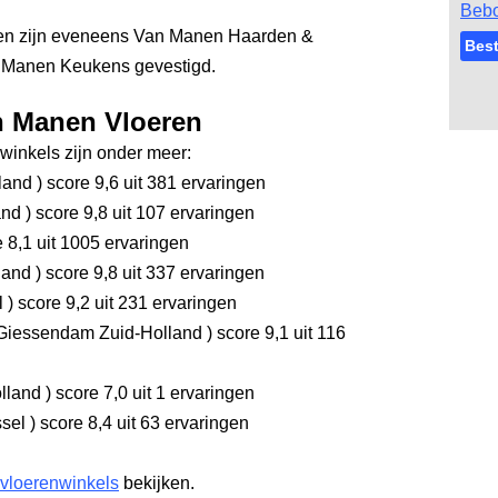
Bebo
ren zijn eveneens Van Manen Haarden &
Best
n Manen Keukens gevestigd.
n Manen Vloeren
inkels zijn onder meer:
rland
)
score 9,6
uit 381 ervaringen
and
)
score 9,8
uit 107 ervaringen
 8,1
uit 1005 ervaringen
land
)
score 9,8
uit 337 ervaringen
l
)
score 9,2
uit 231 ervaringen
Giessendam Zuid-Holland
)
score 9,1
uit 116
olland
)
score 7,0
uit 1 ervaringen
ssel
)
score 8,4
uit 63 ervaringen
 vloerenwinkels
bekijken.