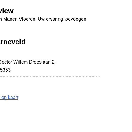
view
an Manen Vloeren. Uw ervaring toevoegen:
rneveld
Doctor Willem Dreeslaan 2
,
05353
op kaart