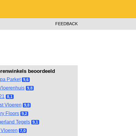
FEEDBACK
erenwinkels beoordeeld
pa Parket
9,6
Vloerenhuis
9,8
21
8,1
st Vloeren
9,8
ry Floors
9,2
gerland Tegels
9,1
Vloeren
7,0