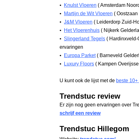
•
Knulst Vloeren
(
Amsterdam Noor
•
Martijn de Wit Vloeren
(
Oostzaan 
•
J&M Vloeren
(
Leiderdorp Zuid-H
•
Het Vloerenhuis
(
Nijkerk Gelderl
•
Slingerland Tegels
(
Hardinxveld-
ervaringen
•
Europa Parket
(
Barneveld Gelde
•
Luxury Floors
(
Kampen Overijsse
U kunt ook de lijst met de
beste 10+
Trendstuc review
Er zijn nog geen ervaringen over Tr
schrijf een review
Trendstuc Hillegom