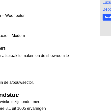
Luxu
Bebo
en – Woonbeton
Best
– Luxe – Modern
en
een afspraak te maken en de showroom te
 in de afbouwsector.
endstuc
inkels zijn onder meer:
re 8,1
uit 1005 ervaringen