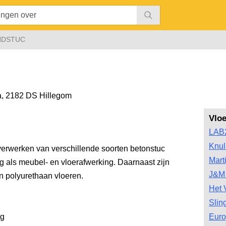
NDSTUC
a
,
2182 DS Hillegom
Vlo
LAB
Knul
 verwerken van verschillende soorten betonstuc
Mart
 als meubel- en vloerafwerking. Daarnaast zijn
J&M 
an polyurethaan vloeren.
Het 
Slin
ng
Euro