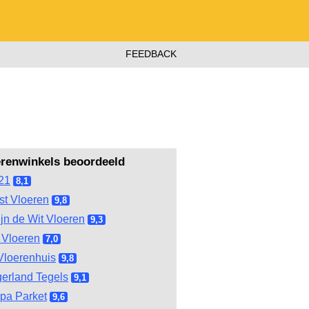
FEEDBACK
erenwinkels beoordeeld
21
8,1
st Vloeren
9,8
ijn de Wit Vloeren
9,3
Vloeren
7,0
Vloerenhuis
9,8
gerland Tegels
9,1
pa Parket
9,6