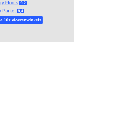
ry Floors
9,2
 Parket
8,4
e 10+ vloerenwinkels